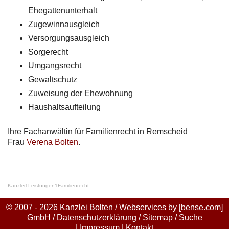
Ehegattenunterhalt
Zugewinnausgleich
Versorgungsausgleich
Sorgerecht
Umgangsrecht
Gewaltschutz
Zuweisung der Ehewohnung
Haushaltsaufteilung
Ihre Fachanwältin für Familienrecht in Remscheid
Frau
Verena Bolten
.
Kanzlei
1
Leistungen
1
Familienrecht
© 2007 - 2026 Kanzlei Bolten / Webservices by
[bense.com]
GmbH
/
Datenschutzerklärung
/
Sitemap
/
Suche
|
Impressum
|
Kontakt