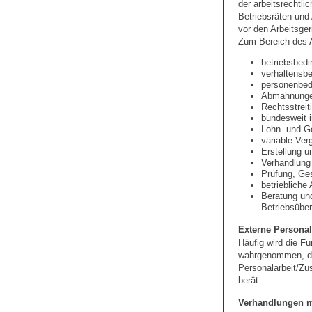
der arbeitsrechtli
Betriebsräten und
vor den Arbeitsger
Zum Bereich des A
betriebsbed
verhaltensb
personenbed
Abmahnung
Rechtsstreit
bundesweit i
Lohn- und G
variable Ver
Erstellung u
Verhandlung
Prüfung, Ges
betriebliche
Beratung un
Betriebsübe
Externe Personal
Häufig wird die Fu
wahrgenommen, die
Personalarbeit/Zu
berät.
Verhandlungen m