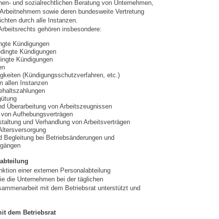
chen- und sozialrechtlichen Beratung von Unternehmen,
 Arbeitnehmern sowie deren bundesweite Vertretung
ichten durch alle Instanzen.
rbeitsrechts gehören insbesondere:
ingte Kündigungen
edingte Kündigungen
ingte Kündigungen
en
igkeiten (Kündigungsschutzverfahren, etc.)
n allen Instanzen
ehaltszahlungen
gütung
nd Überarbeitung von Arbeitszeugnissen
 von Aufhebungsverträgen
taltung und Verhandlung von Arbeitsverträgen
 Altersversorgung
d Begleitung bei Betriebsänderungen und
rgängen
abteilung
nktion einer externen Personalabteilung
 die Unternehmen bei der täglichen
sammenarbeit mit dem Betriebsrat unterstützt und
it dem Betriebsrat