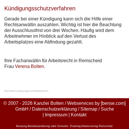
Kündigungsschutzverfahren
Gerade bei einer Kündigung kann sich die Hilfe einer
Rechtsanwältin auszahlen. Wichtig ist hier die Beachtung
der Ausschlussfrist von drei Wochen. Häufig wird dem
Arbeitnehmer im Hinblick auf den Verlust des
Arbeitsplatzes eine Abfindung gezahlt.
Ihre Fachanwältin für Arbeitsrecht in Remscheid
Frau
Verena Bolten
.
Kanzlei
1
Leistungen
1
Arbeitsrecht
© 2007 - 2026 Kanzlei Bolten / Webservices by
[bense.com]
GmbH
/
Datenschutzerklärung
/
Sitemap
/
Suche
|
Impressum
|
Kontakt
Beratung Betriebsaenderung nahe Schwelm
,
Pruefung Arbeitsvertrag Remscheid
,