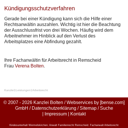
Kündigungsschutzverfahren
Gerade bei einer Kündigung kann sich die Hilfe einer
Rechtsanwältin auszahlen. Wichtig ist hier die Beachtung
der Ausschlussfrist von drei Wochen. Häufig wird dem
Arbeitnehmer im Hinblick auf den Verlust des
Arbeitsplatzes eine Abfindung gezahlt.
Ihre Fachanwältin für Arbeitsrecht in Remscheid
Frau
Verena Bolten
.
Kanzlei
1
Leistungen
1
Arbeitsrecht
© 2007 - 2026 Kanzlei Bolten / Webservices by
[bense.com]
GmbH
/
Datenschutzerklärung
/
Sitemap
/
Suche
|
Impressum
|
Kontakt
Kindesunterhalt Wermelskirchen
,
Anwalt Familienrecht Remscheid
,
Fachanwalt Arbeitsrecht