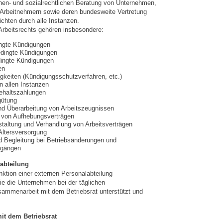
chen- und sozialrechtlichen Beratung von Unternehmen,
 Arbeitnehmern sowie deren bundesweite Vertretung
ichten durch alle Instanzen.
rbeitsrechts gehören insbesondere:
ingte Kündigungen
edingte Kündigungen
ingte Kündigungen
en
igkeiten (Kündigungsschutzverfahren, etc.)
n allen Instanzen
ehaltszahlungen
gütung
nd Überarbeitung von Arbeitszeugnissen
 von Aufhebungsverträgen
taltung und Verhandlung von Arbeitsverträgen
 Altersversorgung
d Begleitung bei Betriebsänderungen und
rgängen
abteilung
nktion einer externen Personalabteilung
 die Unternehmen bei der täglichen
sammenarbeit mit dem Betriebsrat unterstützt und
it dem Betriebsrat