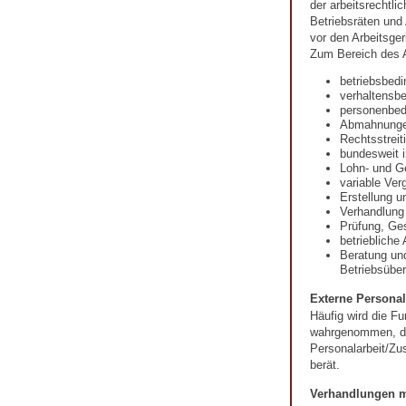
der arbeitsrechtli
Betriebsräten und
vor den Arbeitsger
Zum Bereich des A
betriebsbed
verhaltensb
personenbed
Abmahnung
Rechtsstreit
bundesweit i
Lohn- und G
variable Ver
Erstellung u
Verhandlung
Prüfung, Ges
betriebliche
Beratung un
Betriebsübe
Externe Personal
Häufig wird die Fu
wahrgenommen, die
Personalarbeit/Zu
berät.
Verhandlungen m