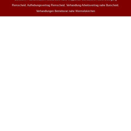
Remscheid
,
Aufhebungsvertrag Remscheid
,
Verhandlung Arbeitsvertrag nahe Burscheid
,
Verhandlungen Betriebsrat nahe Wermelskirchen