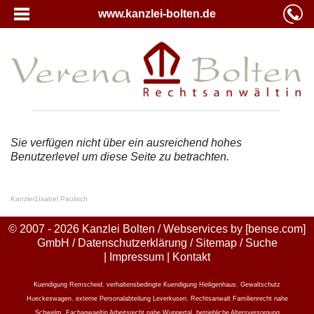
www.kanzlei-bolten.de
Sie verfügen nicht über ein ausreichend hohes
Benutzerlevel um diese Seite zu betrachten.
Kanzlei
1
Isabel Paulisch
© 2007 - 2026 Kanzlei Bolten / Webservices by
[bense.com]
GmbH
/
Datenschutzerklärung
/
Sitemap
/
Suche
|
Impressum
|
Kontakt
Kuendigung Remscheid
,
verhaltensbedingte Kuendigung Heiligenhaus
,
Gewaltschutz
Hueckeswagen
,
externe Personalabteilung Leverkusen
,
Rechtsanwalt Familienrecht nahe
Schwelm
,
Fachanwaeltin Arbeitsrecht nahe Wuppertal
,
betriebliche Altersversorgung