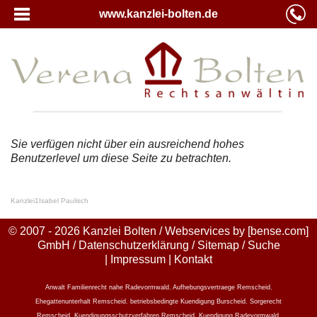
www.kanzlei-bolten.de
Sie verfügen nicht über ein ausreichend hohes
Benutzerlevel um diese Seite zu betrachten.
Kanzlei
1
Isabel Paulisch
© 2007 - 2026 Kanzlei Bolten / Webservices by
[bense.com]
GmbH
/
Datenschutzerklärung
/
Sitemap
/
Suche
|
Impressum
|
Kontakt
Anwalt Familienrecht nahe Radevormwald
,
Aufhebungsvertraege Remscheid
,
Ehegattenunterhalt Remscheid
,
betriebsbedingte Kuendigung Burscheid
,
Sorgerecht
Remscheid
,
Kuendigungsschutzverfahren Remscheid
,
Kuendigung Radevormwald
,