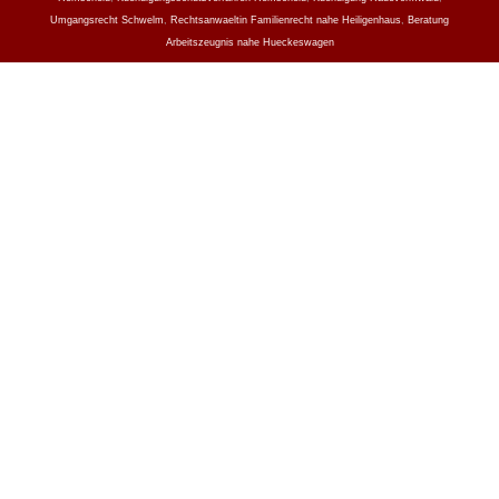
Umgangsrecht Schwelm
,
Rechtsanwaeltin Familienrecht nahe Heiligenhaus
,
Beratung
Arbeitszeugnis nahe Hueckeswagen