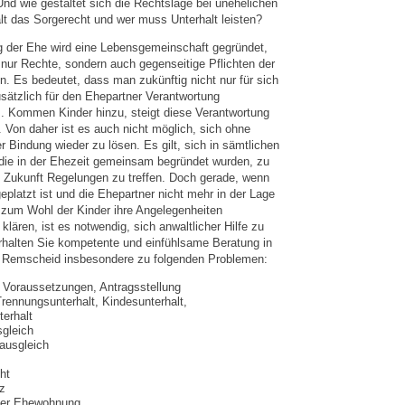
nd wie gestaltet sich die Rechtslage bei unehelichen
lt das Sorgerecht und wer muss Unterhalt leisten?
g der Ehe wird eine Lebensgemeinschaft gegründet,
 nur Rechte, sondern auch gegenseitige Pflichten der
. Es bedeutet, dass man zukünftig nicht nur für sich
sätzlich für den Ehepartner Verantwortung
 Kommen Kinder hinzu, steigt diese Verantwortung
 Von daher ist es auch nicht möglich, sich ohne
r Bindung wieder zu lösen. Es gilt, sich in sämtlichen
die in der Ehezeit gemeinsam begründet wurden, zu
ie Zukunft Regelungen zu treffen. Doch gerade, wenn
platzt ist und die Ehepartner nicht mehr in der Lage
 zum Wohl der Kinder ihre Angelegenheiten
klären, ist es notwendig, sich anwaltlicher Hilfe zu
rhalten Sie kompetente und einfühlsame Beratung in
n Remscheid insbesondere zu folgenden Problemen:
 Voraussetzungen, Antragsstellung
Trennungsunterhalt, Kindesunterhalt,
erhalt
gleich
ausgleich
ht
z
der Ehewohnung