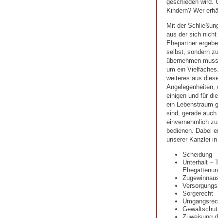
geschieden wird. U
Kindern? Wer erhä
Mit der Schließun
aus der sich nicht
Ehepartner ergeben
selbst, sondern zu
übernehmen muss.
um ein Vielfaches.
weiteres aus diese
Angelegenheiten, 
einigen und für d
ein Lebenstraum ge
sind, gerade auch
einvernehmlich zu 
bedienen. Dabei e
unserer Kanzlei i
Scheidung –
Unterhalt – 
Ehegattenunt
Zugewinnaus
Versorgungs
Sorgerecht
Umgangsrec
Gewaltschut
Zuweisung 