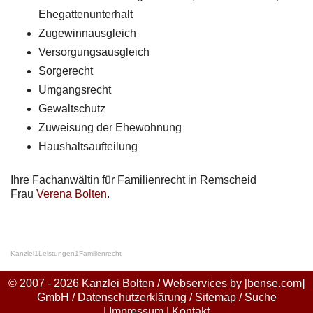
Ehegattenunterhalt
Zugewinnausgleich
Versorgungsausgleich
Sorgerecht
Umgangsrecht
Gewaltschutz
Zuweisung der Ehewohnung
Haushaltsaufteilung
Ihre Fachanwältin für Familienrecht in Remscheid
Frau
Verena Bolten
.
Kanzlei
1
Leistungen
1
Familienrecht
© 2007 - 2026 Kanzlei Bolten / Webservices by
[bense.com]
GmbH
/
Datenschutzerklärung
/
Sitemap
/
Suche
|
Impressum
|
Kontakt