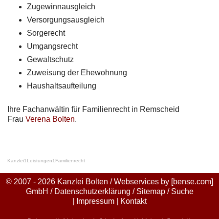
Zugewinnausgleich
Versorgungsausgleich
Sorgerecht
Umgangsrecht
Gewaltschutz
Zuweisung der Ehewohnung
Haushaltsaufteilung
Ihre Fachanwältin für Familienrecht in Remscheid
Frau
Verena Bolten
.
Kanzlei
1
Leistungen
1
Familienrecht
© 2007 - 2026 Kanzlei Bolten / Webservices by
[bense.com]
GmbH
/
Datenschutzerklärung
/
Sitemap
/
Suche
|
Impressum
|
Kontakt