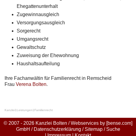
Ehegattenunterhalt
Zugewinnausgleich
Versorgungsausgleich
Sorgerecht
Umgangsrecht
Gewaltschutz
Zuweisung der Ehewohnung
Haushaltsaufteilung
Ihre Fachanwältin für Familienrecht in Remscheid
Frau
Verena Bolten
.
Kanzlei
1
Leistungen
1
Familienrecht
© 2007 - 2026 Kanzlei Bolten / Webservices by
[bense.com]
GmbH
/
Datenschutzerklärung
/
Sitemap
/
Suche
|
Impressum
|
Kontakt