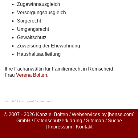
Zugewinnausgleich
Versorgungsausgleich
Sorgerecht
Umgangsrecht
Gewaltschutz
Zuweisung der Ehewohnung
Haushaltsaufteilung
Ihre Fachanwältin für Familienrecht in Remscheid
Frau
Verena Bolten
.
Kanzlei
1
Leistungen
1
Familienrecht
© 2007 - 2026 Kanzlei Bolten / Webservices by
[bense.com]
GmbH
/
Datenschutzerklärung
/
Sitemap
/
Suche
|
Impressum
|
Kontakt