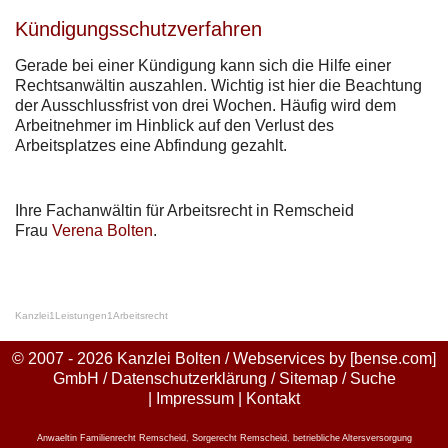
Kündigungsschutzverfahren
Gerade bei einer Kündigung kann sich die Hilfe einer
Rechtsanwältin auszahlen. Wichtig ist hier die Beachtung
der Ausschlussfrist von drei Wochen. Häufig wird dem
Arbeitnehmer im Hinblick auf den Verlust des
Arbeitsplatzes eine Abfindung gezahlt.
Ihre Fachanwältin für Arbeitsrecht in Remscheid
Frau
Verena Bolten
.
Kanzlei
1
Leistungen
1
Arbeitsrecht
© 2007 - 2026 Kanzlei Bolten / Webservices by
[bense.com]
GmbH
/
Datenschutzerklärung
/
Sitemap
/
Suche
|
Impressum
|
Kontakt
Anwaeltin Familienrecht Remscheid
,
Sorgerecht Remscheid
,
betriebliche Altersversorgung